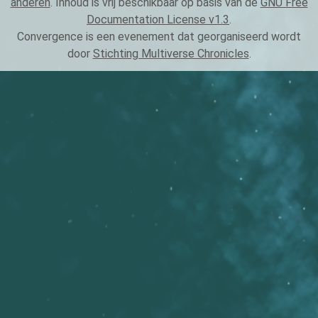
anderen
. Inhoud is vrij beschikbaar op basis van de
GNU Free
Documentation License v1.3
.
Convergence is een evenement dat georganiseerd wordt
door
Stichting Multiverse Chronicles
.