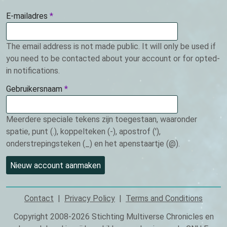
E-mailadres
This
field
is
The email address is not made public. It will only be used if
required.
you need to be contacted about your account or for opted-
in notifications.
Gebruikersnaam
This
field
is
Meerdere speciale tekens zijn toegestaan, waaronder
required.
spatie, punt (.), koppelteken (-), apostrof ('),
onderstrepingsteken (_) en het apenstaartje (@).
Contact
Privacy Policy
Terms and Conditions
Footer
Copyright 2008-2026 Stichting Multiverse Chronicles en