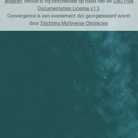
anderen
. Inhoud is vrij beschikbaar op basis van de
GNU Free
Documentation License v1.3
.
Convergence is een evenement dat georganiseerd wordt
door
Stichting Multiverse Chronicles
.