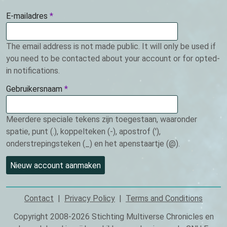
E-mailadres
This
field
is
The email address is not made public. It will only be used if
required.
you need to be contacted about your account or for opted-
in notifications.
Gebruikersnaam
This
field
is
Meerdere speciale tekens zijn toegestaan, waaronder
required.
spatie, punt (.), koppelteken (-), apostrof ('),
onderstrepingsteken (_) en het apenstaartje (@).
Contact
Privacy Policy
Terms and Conditions
Footer
Copyright 2008-2026 Stichting Multiverse Chronicles en